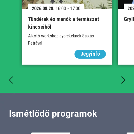
2026.08.28.
16:00 - 17:00
202
Tündérek és manók a természet
Gryl
kincseiből
Alkotó workshop gyerekeknek Sajkás
Petrával
Jegyinfó
Ismétlődő programok