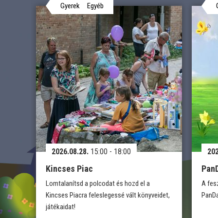
Gyerek
Egyéb
2026.08.28.
15:00 - 18:00
202
Kincses Piac
PanD
Lomtalanítsd a polcodat és hozd el a
A fesz
Kincses Piacra feleslegessé vált könyveidet,
PanDa
játékaidat!