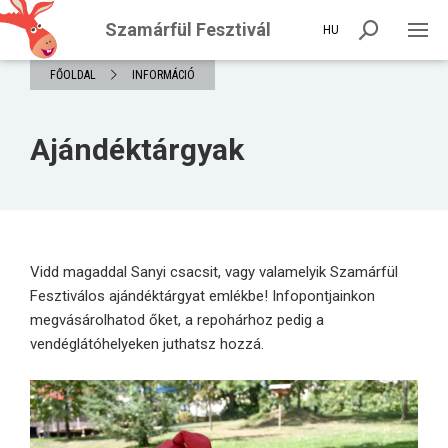
Szamárfül Fesztivál
HU
FŐOLDAL
INFORMÁCIÓ
Ajándéktárgyak
Vidd magaddal Sanyi csacsit, vagy valamelyik Szamárfül
Fesztiválos ajándéktárgyat emlékbe! Infopontjainkon
megvásárolhatod őket, a repohárhoz pedig a
vendéglátóhelyeken juthatsz hozzá.