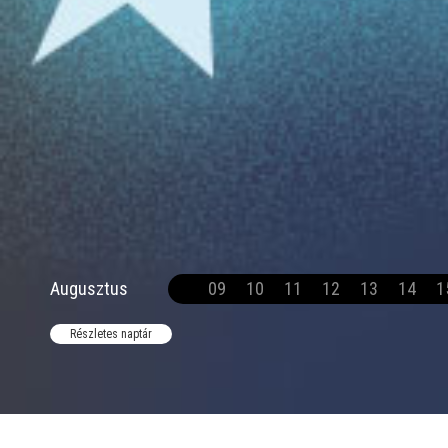
Augusztus
09
10
11
12
13
14
1
Részletes naptár