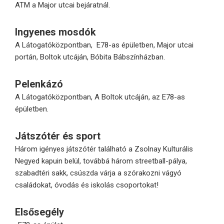
ATM a Major utcai bejáratnál.
Ingyenes mosdók
A Látogatóközpontban, E78-as épületben, Major utcai
portán, Boltok utcáján, Bóbita Bábszínházban.
Pelenkázó
A Látogatóközpontban, A Boltok utcáján, az E78-as
épületben.
Játszótér és sport
Három igényes játszótér található a Zsolnay Kulturális
Negyed kapuin belül, továbbá három streetball-pálya,
szabadtéri sakk, csúszda várja a szórakozni vágyó
családokat, óvodás és iskolás csoportokat!
Elsősegély